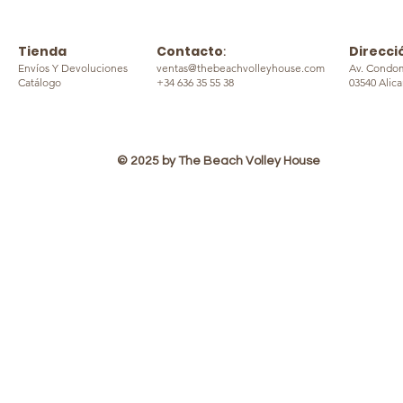
Tienda
Contacto
Direcci
:
Envíos Y Devoluciones
ventas@thebeachvolleyhouse.com
Av. Condom
Catálogo
+34 636 35 55 38
03540 Alic
© 2025 by The Beach Volley House