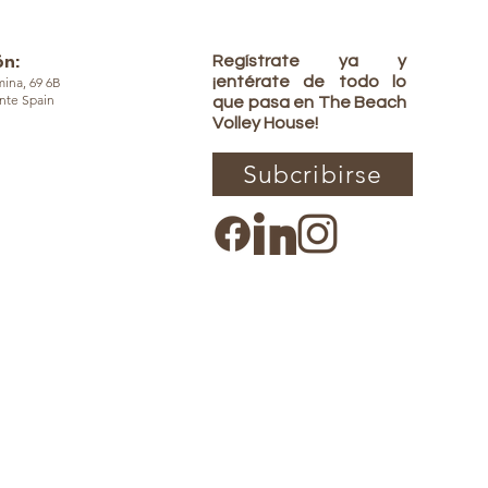
ón:
Regístrate ya y
¡entérate de todo lo
ina, 69 6B
ante Spain
que pasa en The Beach
Volley House!
Subcribirse