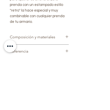
prenda con un estampado estilo
"retro" la hace especial y muy
combinable con cualquier prenda
de tu armario.
Composición y materiales
100% poliéster
Referencia
Secado rápido
Ligero
MARITO0 1 MENOR
Capucha
Stock no disponible en tienda
Contactar con tienda para hacer
pedido. Tiempo de entrega a
especificar cuando Atención al
Cliente.