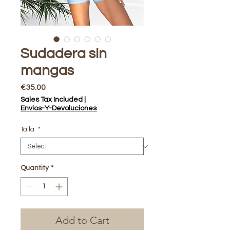
Sudadera sin
mangas
Price
€35.00
Sales Tax Included
|
Envios-Y-Devoluciones
Talla
*
Quantity
*
Add to Cart