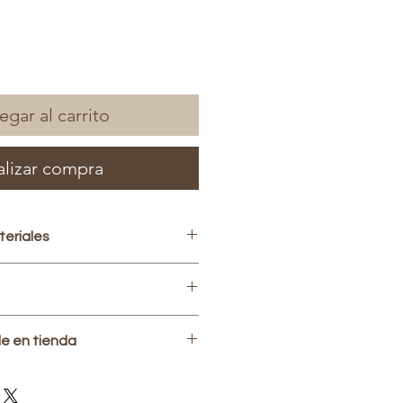
egar al carrito
alizar compra
eriales
le en tienda
dor
a para hacer pedido. Tiempo de
r cuando Atención al Cliente.