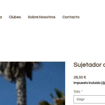
a
Clubes
Sobre Nosotros
Contacto
Sujetador d
Precio
28,50 €
Impuesto incluido
|
E
Talla
*
Elegir