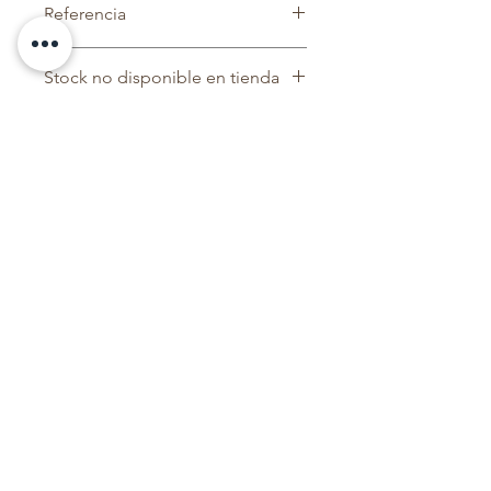
Referencia
Secado rápido
Ligero
CDLM0 1 ZULUR
Stock no disponible en tienda
Contactar con tienda para hacer
pedido. Tiempo de entrega a
especificar cuando Atención al
Cliente.
Tienda
Envíos Y Devoluciones
Catálogo
Contacto
:
ventas@thebeachvolleyhouse.com
+34 636 35 55 38
RECOGE TU
PAQUETE AQUÍ